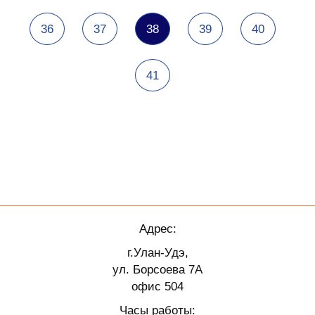
36
37
38
39
40
41
Адрес:
г.Улан-Удэ,
ул. Борсоева 7А
офис 504
Часы работы: