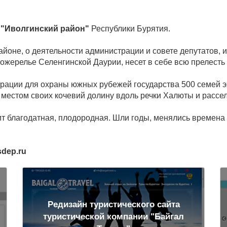
 "Иволгинский район"
Республики Бурятия.
оне, о деятельности администрации и совете депутатов, 
 ожерелье Селенгинской Даурии, несет в себе всю прелесть
истрации для охраны южных рубежей государства 500 семей 
местом своих кочевий долину вдоль речки Халюты и рассели
т благодатная, плодородная. Шли годы, менялись времена и
sdep.ru
Редизайн туристического сайта
туристической компании "Байгал