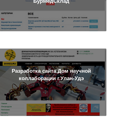
БурМедСклад
Разработка сайта Дом научной
коллаборации г.Улан-Удэ