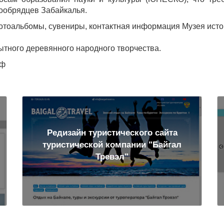
рообрядцев Забайкалья.
отоальбомы, сувениры, контактная информация Музея исто
тного деревянного народного творчества.
рф
Редизайн туристического сайта
туристической компании "Байгал
Тревэл"