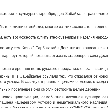
истории и культуры старообрядцев Забайкалья расположе
быте и жизни семейских, многие из этих экспонатов в единс
м, есть возможность купить этно-сувениры и изделия народн
остях у семейских" Тарбагатай и Десятниково описание кот
 маршрут который показывает жизнь староверов села Деся
яркая и древняя ветвь русского народа, маленькая частица
терины II в Забайкалье ссылали тех, кто отказался от н
ого уклада. В ссылку отправляли целыми семьями, отсюда 
ьных поселенцев они смогли отстроить целые деревни.
 новой цивилизации, самобытная духовная культура сем
лашена «Шедевром устного и нематериального наследия
сам образования науки и культуры (ЮНЕСКО), что треб