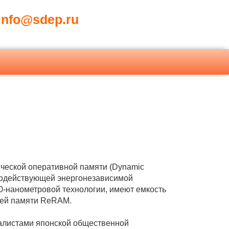
nfo@sdep.ru
ической оперативной памяти (Dynamic
родействующей энергонезависимой
0-нанометровой технологии, имеют емкость
лей памяти ReRAM.
алистами японской общественной