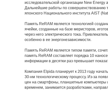
исследовательской организации New Energy an
Дальнейшие работы по совершенствованию тех
японского Национального института AIST (Natio
Память ReRAM является технологией создани
ячейки, созданные на базе меристоров, игот
через него электрического тока. Привлекател
особенно в ее энергонезависимости.
Память ReRAM является типом памяти, сочет
память ReRAM составляет порядка 10 наносек
информации в десятки раз превышает показа
Компания Elpida планирует к 2013 году нач
30-нм технологическому процессу. Из-за поя
цен на смартфоны, планшетные компьютеры и 
временем, занимается разработками, напра