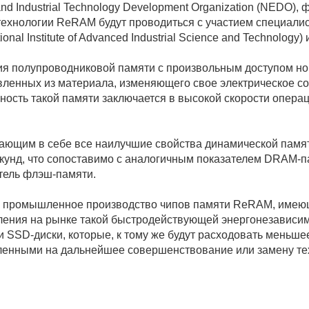
d Industrial Technology Development Organization (NEDO)
нологии ReRAM будут проводиться с участием специалисто
nal Institute of Advanced Industrial Science and Technology)
я полупроводниковой памяти с произвольным доступом нов
овленных из материала, изменяющего свое электрическое 
ьность такой памяти заключается в высокой скорости опера
ающим в себе все наилучшие свойства динамической памя
унд, что сопоставимо с аналогичным показателем DRAM-па
тель флэш-памяти.
ать промышленное производство чипов памяти ReRAM, имею
вления на рынке такой быстродействующей энергонезависи
SSD-диски, которые, к тому же будут расходовать меньшее 
вленными на дальнейшее совершенствование или замену т