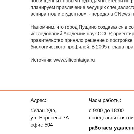
посвященных новым подходам к сетевой инфр
планируем привлечение ведущих специалистов
аспирантов и студентов», - передала CNews 
Напомним, что город Пущино создавался в со
исследований Академии наук СССР, ориентиро
правительство приняло решение о постройке н
биологического профилей. В 2005 г. глава п
Источник: www.silicontaiga.ru
Адрес:
Часы работы:
г.Улан-Удэ,
с 9:00 до 18:00
ул. Борсоева 7А
понедельник-пятн
офис 504
работаем удален