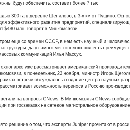
лжны будут обеспечить, составит более 7 тыс.
дью 300 га в деревне Шепилово, в 3-х км от Пущино. Осно
 для эффективного развития предприятий, специализирую
т $480 млн, говорят в Минкомсвязи.
ром еще со времен СССР, в нем есть научный и человечес
аструктуры, да у самого местоположения есть преимущества
 массовых коммуникаций Илья Массух.
 технопарке уже рассматривает американский производите
нкомсвязи, в понедельник, 23 ноября, министр Игорь Щегол
В рамках встречи обсуждалось создание центра научных раз
er рассматривает возможность переноса в Россию производс
ответили на вопросы CNews. В Минкомсвязи CNews сообщили
ии при госзаказах на сетевое магистральное оборудование,
то решение о том, что эксперты Juniper прочитают в росси