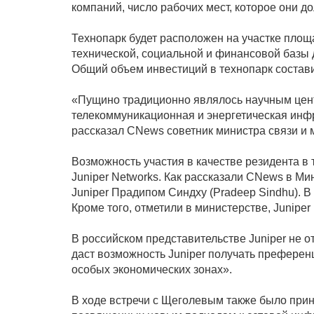
компаний, число рабочих мест, которое они до
Технопарк будет расположен на участке площа
технической, социальной и финансовой базы
Общий объем инвестиций в технопарк состави
«Пущино традиционно являлось научным цент
телекоммуникационная и энергетическая инфр
рассказал CNews советник министра связи и
Возможность участия в качестве резидента в
Juniper Networks. Как рассказали CNews в Ми
Juniper Прадипом Синдху (Pradeep Sindhu). 
Кроме того, отметили в министерстве, Junip
В российском представительстве Juniper не 
даст возможность Juniper получать преференц
особых экономических зонах».
В ходе встречи с Щеголевым также было приня