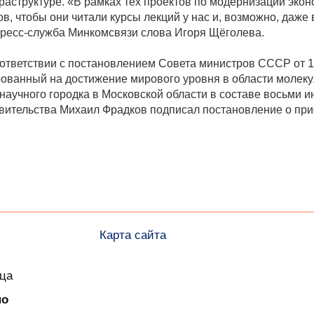
аструктуре. «В рамках тех проектов по модернизации экон
, чтобы они читали курсы лекций у нас и, возможно, даже
пресс-служба Минкомсвязи слова Игоря Щёголева.
ответствии с постановлением Совета министров СССР от 1
ванный на достижение мирового уровня в области молекул
аучного городка в Московской области в составе восьми ин
равительства Михаил Фрадков подписал постановление о пр
Карта сайта
ица
но