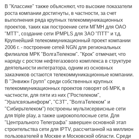
В "Классике" также объясняют, что высокие показатели
роста компании достигнуты, в частности, за счет
выполнения ряда крупных телекоммуникационных
проектов, таких как построение сети МГМН для ОАО
"МТТ", создание сети IPMPLS для ЗАО "ПТТ" и т.д.
Крупнейший телекоммуникационный проект компании
2006 г. - построение сетей NGN для региональных
филиалов МРК "ВолгаТелеком". "Крок" отмечает, что
наряду с ростом нефтегазового комплекса в структуре
деятельности интегратора, одним из основных
заказчиков остаются телекоммуникационные компании.
В "Энвижн Групп" среди собственных крупных
телекоммуникационных проектов говорят об МРК, в
частности, для пяти из них ("Ростелеком",
"Уралсвязьинформ", "СЗТ", "ВолгаТелеком" и
"Сибирьтелеком") построены мультисервисные сети
для triple play, а также широкополосные сети. Для
"Центрального Телеграфа" завершен основной этап
строительства сети для IPTV, рассчитанной на миллион
пользователей в Москве и Московской области. Среди