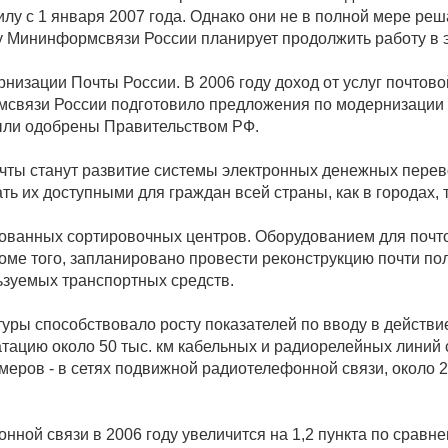
силу с 1 января 2007 года. Однако они не в полной мере ре
у Мининформсвязи России планирует продолжить работу в 
изации Почты России. В 2006 году доход от услуг почтовой 
связи России подготовило предложения по модернизации 
ыли одобрены Правительством РФ.
ы станут развитие системы электронных денежных перевод
ть их доступными для граждан всей страны, как в городах, т
рованных сортировочных центров. Оборудованием для почто
роме того, запланировано провести реконструкцию почти по
ьзуемых транспортных средств.
уры способствовало росту показателей по вводу в действ
атацию около 50 тыс. км кабельных и радиорелейных линий с
омеров - в сетях подвижной радиотелефонной связи, около
ной связи в 2006 году увеличится на 1,2 пункта по сравн