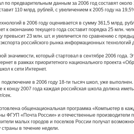
 по предварительным данным за 2006 год составят около 1
тавит 110 млрд. рублей, с увеличением к 2005 году на 19,5
логий в 2006 году оценивается в сумму 361,5 млрд. рубл
ет к окончанию текущего года составит порядка 25 млн. че
у превысит 23 млн. шт. и увеличится по сравнению с преды
экспорта российского рынка информационных технологий до
ой значимости, который стартовал в сентябре 2006 года. 
ернет в рамках приоритетного национального проекта «Об
кол к сети Интернет.
 подключение в 2006 году 18-ти тысяч школ, уже выполнен
же к концу 2007 года каждая российская школа должна имет
/сек.
товлена общенациональная программа «Компьютер в кажды
чены ФГУП «Почта России» и отечественные производители
тели малых городов и поселков России получат возможнос
 страны в течение недели.