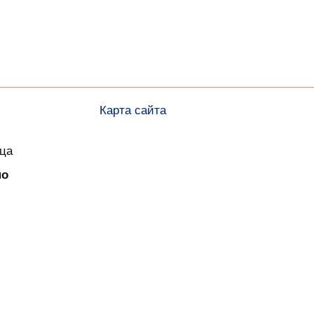
Карта сайта
ица
но