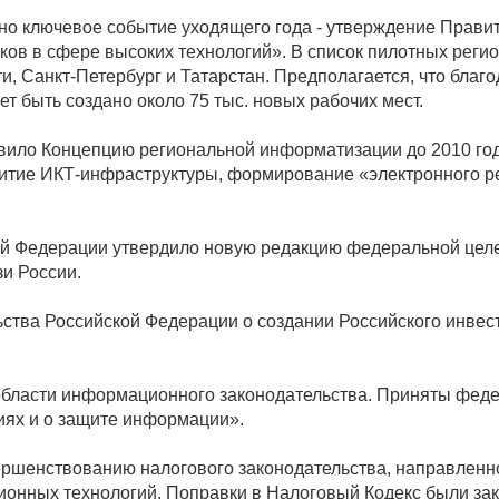
но ключевое событие уходящего года - утверждение Прави
ов в сфере высоких технологий». В список пилотных реги
и, Санкт-Петербург и Татарстан. Предполагается, что благ
т быть создано около 75 тыс. новых рабочих мест.
вило Концепцию региональной информатизации до 2010 го
звитие ИКТ-инфраструктуры, формирование «электронного р
кой Федерации утвердило новую редакцию федеральной цел
и России.
ьства Российской Федерации о создании Российского инве
области информационного законодательства. Приняты фед
ях и о защите информации».
овершенствованию налогового законодательства, направленн
ионных технологий. Поправки в Налоговый Кодекс были з