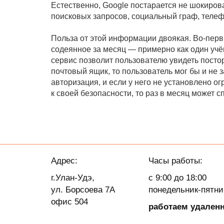
Естественно, Google постарается не шокирова
поисковых запросов, социальный граф, телеф
Польза от этой информации двоякая. Во-перв
содеянное за месяц — примерно как один учён
сервис позволит пользователю увидеть постор
почтовый ящик, то пользователь мог бы и не 
авторизация, и если у него не установлено о
к своей безопасности, то раз в месяц может с
Адрес:
Часы работы:
г.Улан-Удэ,
с 9:00 до 18:00
ул. Борсоева 7А
понедельник-пятн
офис 504
работаем удален