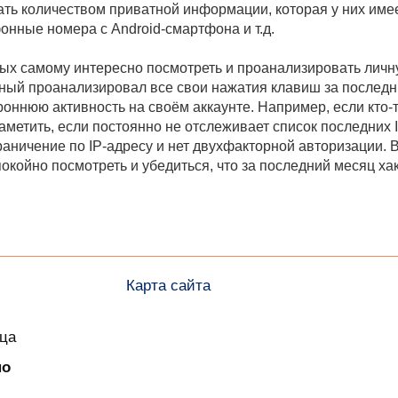
ть количеством приватной информации, которая у них имеетс
онные номера с Android-смартфона и т.д.
ых самому интересно посмотреть и проанализировать личную
ый проанализировал все свои нажатия клавиш за последние
оннюю активность на своём аккаунте. Например, если кто-
заметить, если постоянно не отслеживает список последних
граничение по IP-адресу и нет двухфакторной авторизации. 
покойно посмотреть и убедиться, что за последний месяц ха
Карта сайта
ица
но