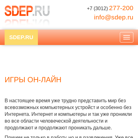
277-200
+7 (3012)
info@sdep.ru
SDEP.RU
Togg
navig
ИГРЫ ОН-ЛАЙН
В настоящее время уже трудно представить мир без
всевозможных компьютерных устройст и особенно без
Интернета. Интернет и компьютеры и так уже проникли
во все области человеческой деятельности и
продолжают и продолжают проникать дальше.
Причем не только в работу, но и в развлечения. Уже все