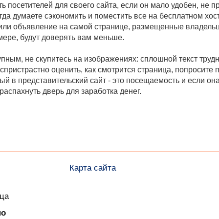
ь посетителей для своего сайта, если он мало удобен, не п
гда думаете сэкономить и поместить все на бесплатном хос
или объявление на самой странице, размещенные владельце
 мере, будут доверять вам меньше.
упным, не скупитесь на изображениях: сплошной текст труд
еспристрастно оценить, как смотрится страница, попросите
й в представительский сайт - это посещаемость и если он
распахнуть дверь для заработка денег.
Карта сайта
ица
но