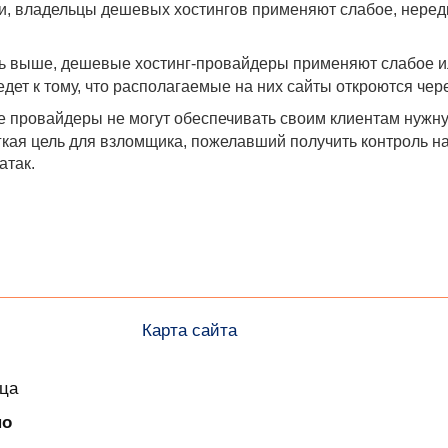
ги, владельцы дешевых хостингов применяют слабое, нере
ь выше, дешевые хостинг-провайдеры применяют слабое ил
ведет к тому, что располагаемые на них сайты откроются че
е провайдеры не могут обеспечивать своим клиентам нужную
гкая цель для взломщика, пожелавший получить контроль на
атак.
Карта сайта
ица
но