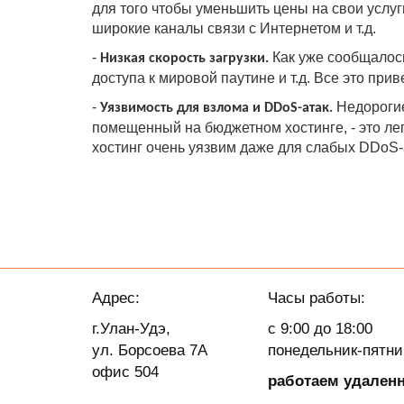
для того чтобы уменьшить цены на свои услу
широкие каналы связи с Интернетом и т.д.
-
Как уже сообщалос
Низкая скорость загрузки.
доступа к мировой паутине и т.д. Все это при
-
Н
едороги
Уязвимость для взлома и DDoS-атак.
помещенный на бюджетном хостинге, - это ле
хостинг очень уязвим даже для слабых DDoS-
Адрес:
Часы работы:
г.Улан-Удэ,
с 9:00 до 18:00
ул. Борсоева 7А
понедельник-пятн
офис 504
работаем удален