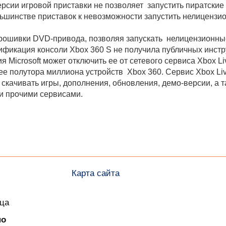
ерсии игровой приставки не позволяет запустить пиратски
шинстве приставок к невозможности запустить нелицензио
рошивки DVD-привода, позволяя запускать нелицензионные
дификация консоли Xbox 360 S не получила публичных инст
я Microsoft может отключить ее от сетевого сервиса Xbox Li
олее полутора миллиона устройств Xbox 360. Сервис Xbox L
, скачивать игры, дополнения, обновления, демо-версии, а
и прочими сервисами.
Карта сайта
ица
но