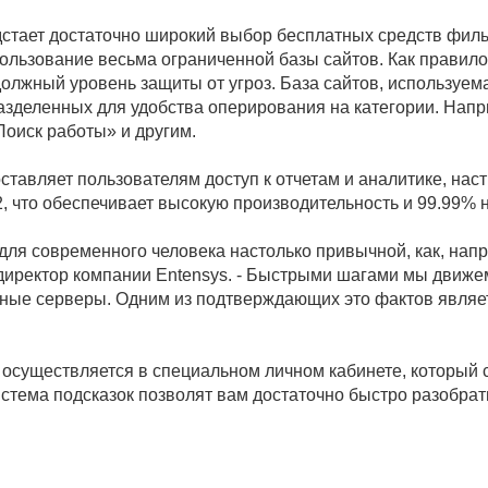
стает достаточно широкий выбор бесплатных средств филь
льзование весьма ограниченной базы сайтов. Как правило
лжный уровень защиты от угроз. База сайтов, используемая
азделенных для удобства оперирования на категории. Напри
Поиск работы» и другим.
оставляет пользователям доступ к отчетам и аналитике, на
 что обеспечивает высокую производительность и 99.99% 
 для современного человека настолько привычной, как, на
директор компании Entensys. - Быстрыми шагами мы движем
ные серверы. Одним из подтверждающих это фактов являетс
осуществляется в специальном личном кабинете, который 
тема подсказок позволят вам достаточно быстро разобратьс